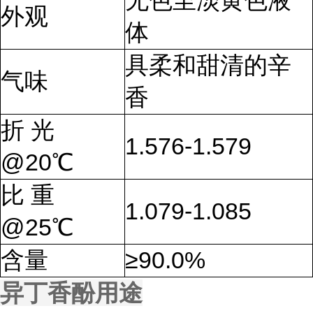
无色至淡黄色液
外观
体
具柔和甜清的辛
气味
香
折 光
1.576-1.579
@20℃
比 重
1.079-1.085
@25℃
含量
≥90.0%
异丁香酚用途