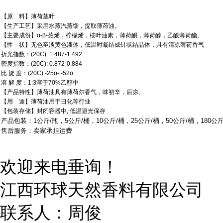
【原 料】薄荷茎叶
【生产工艺】采用水蒸汽蒸馏，提取薄荷油。
【主要成份】α-β-蒎烯，柠檬烯，桉叶油素，薄荷酮，薄荷醇，乙酸薄荷酯。
【性 状】无色至淡黄色液体，低温时凝结成针状结晶体，具有清凉薄荷香气
折光指数：(20C): 1.487-1.492
密度指数：(20C): 0.872-0.884
比 旋 度：(20C):-25
o
- -52
o
溶 解 度：1:3溶于70%乙醇中
【产品特性】薄荷油具有薄荷尔香气，味初辛，后凉。
【用 途】薄荷油用于日化等行业
【包装存储】封闭容器中, 低温避光保存
产品包装：
1
公斤
/瓶，5公斤/桶，10公斤/桶，25公斤/桶，50公斤/桶，180公斤
售后服务：卖家承担运费
欢迎来电垂询！
江西环球天然香料有限公司
联系人：周俊