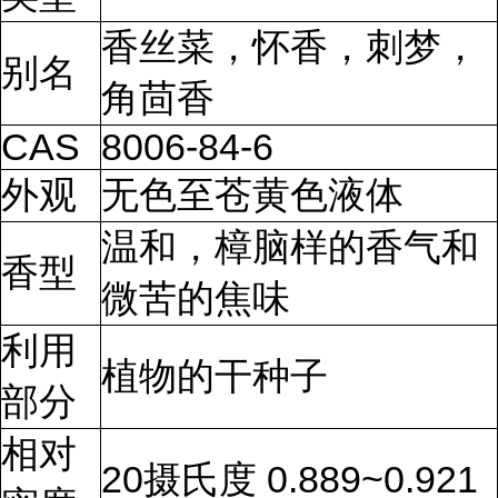
香丝菜，怀香，刺梦，
别名
角茴香
CAS
8006-84-6
外观
无色至苍黄色液体
温和，樟脑样的香气和
香型
微苦的焦味
利用
植物的干种子
部分
相对
20摄氏度 0.889~0.921