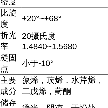
密度
比旋
+20°~+68°
度
折光
20摄氏度
率
1.4840~1.5680
凝固
小于-10°
点
主要
蒎烯，莰烯，水芹烯，
成分
二戊烯，葑酮
储存