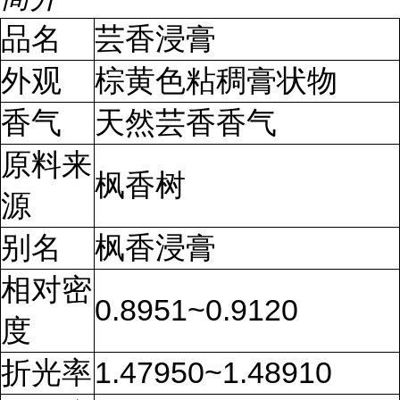
品名
芸香浸膏
外观
棕黄色粘稠膏状物
香气
天然芸香香气
原料来
枫香树
源
别名
枫香浸膏
相对密
0.8951~0.9120
度
折光率
1.47950~1.48910