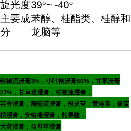
旋光度
39
~ -40
°
°
主要成
苯醇、桂酯类、桂醇和
分
龙脑等
辣椒流浸膏
3%
，小叶榕浸膏
50%
，甘草浸膏
27%
，甘草流浸膏，桔梗流浸膏，
芸香浸膏，颠茄流浸膏，橙皮苷，黄连素，板蓝
根浸膏，安络痛浸膏，熊果酸，
大黄浸膏，益母草浸膏