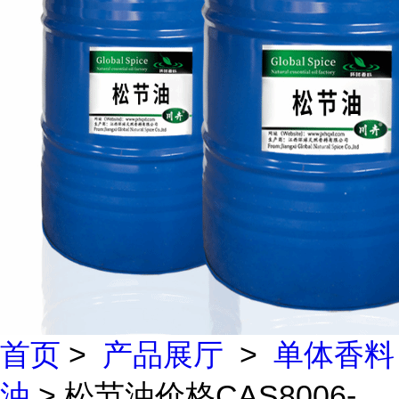
首页
>
产品展厅
>
单体香料
油
> 松节油价格CAS8006-