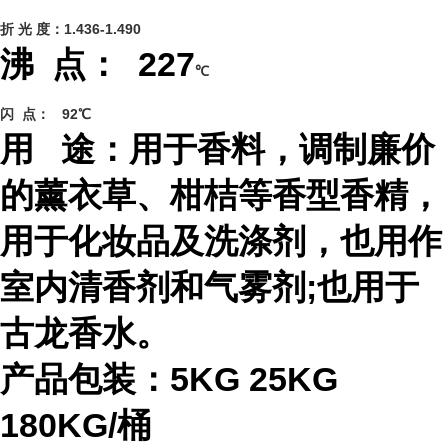
折 光 度：1.436-1.490
沸 点： 227
℃
闪 点： 92
℃
用 途：用于
香料，调制廉价
的薰衣草、柑桔等香型香精，
用于化妆品及洗涤剂，也用作
室内清香剂和气雾剂;也用于
古龙香水。
产品包装：5KG 25KG
180KG/桶