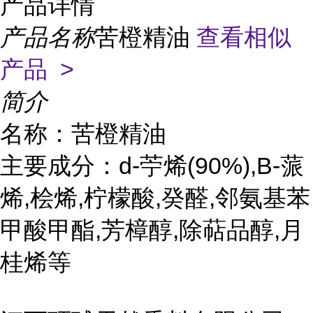
产品详情
产品名称
苦橙精油
查看相似
产品 >
简介
名称：苦橙精油
主要成分：d-苧烯(90%),B-蒎
烯,桧烯,柠檬酸,癸醛,邻氨基苯
甲酸甲酯,芳樟醇,除萜品醇,月
桂烯等