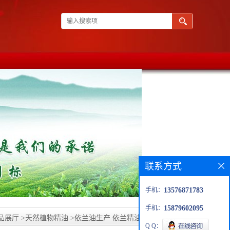
联系方式
手机：
13576871783
手机：
15879602095
品展厅
>
天然植物精油
>
依兰油生产 依兰精油 CAS8006-81-3
Q Q：