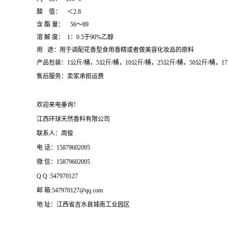
酸 值： ＜2.8
含 酯 量： 56～89
溶 解 度： 1：0.5于90%乙醇
用 途：用于调配花香型食用香精或者做美容化妆品的原料
产品包装：1公斤/桶，5公斤/桶，10公斤/桶，25公斤/桶，50公斤/桶，17
售后服务：卖家承担运费
欢迎来电垂询！
江西环球天然香料有限公司
联系人：周俊
电 话：15879602095
微 信：15879602095
Q Q :547970127
邮 箱:547970127@qq.com
地 址：江西省吉水县城南工业园区