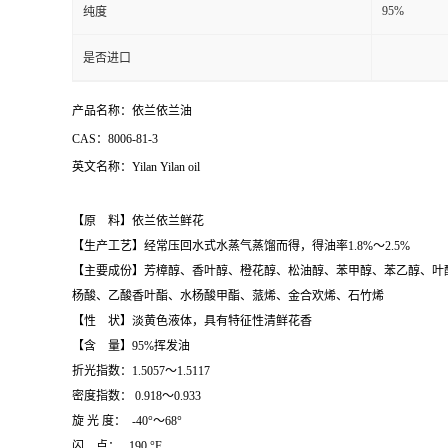
95%
纯度
是否进口
产品名称：依兰依兰油
CAS：8006-81-3
英文名称：Yilan Yilan oil
【原 料】依兰依兰鲜花
【生产工艺】经常压回水式水蒸气蒸馏而得，得油率1.8%～2.5%
【主要成份】芳樟醇、香叶醇、橙花醇、松油醇、苯甲醇、苯乙醇、叶
杨酸、乙酸香叶酯、水杨酸甲酯、蒎烯、金合欢烯、石竹烯
【性 状】淡黄色液体，具有特征性清鲜花香
【含 量】95%挥发油
折光指数：1.5057～1.5117
密度指数： 0.918～0.933
旋 光 度： -40°～68°
闪 点： 190 °F