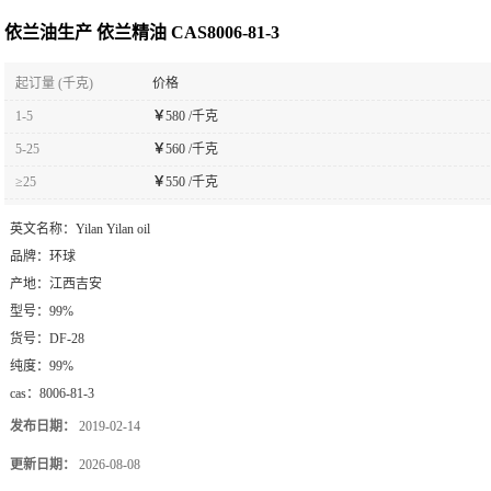
依兰油生产 依兰精油 CAS8006-81-3
起订量 (千克)
价格
1-5
￥
580 /千克
5-25
￥
560 /千克
≥25
￥
550 /千克
英文名称：
Yilan Yilan oil
品牌：
环球
产地：
江西吉安
型号：
99%
货号：
DF-28
纯度：
99%
cas：
8006-81-3
发布日期：
2019-02-14
更新日期：
2026-08-08