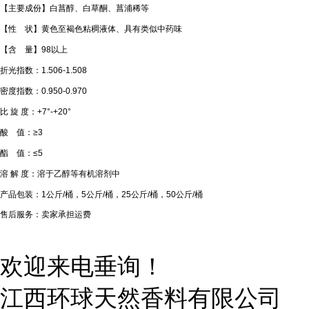
【主要成份】白菖醇、白草酮、菖浦稀等
【性 状】黄色至褐色粘稠液体、具有类似中药味
【含 量】98以上
折光指数：1.506-1.508
密度指数：0.950-0.970
比 旋 度：+7°-+20°
酸 值：≥3
酯 值：≤5
溶 解 度：溶于乙醇等有机溶剂中
产品包装：1公斤/桶，5公斤/桶，25公斤/桶，50公斤/桶
售后服务：卖家承担运费
欢迎来电垂询！
江西环球天然香料有限公司