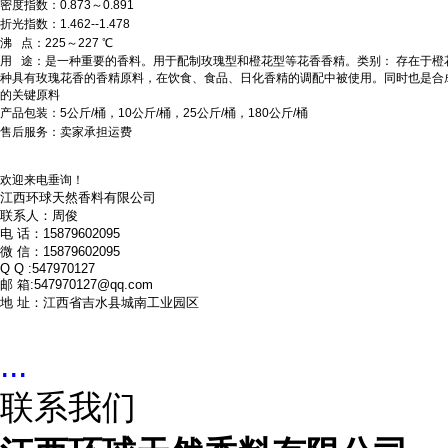
密度指数：0.873～0.891
折光指数：1.462--1.478
沸 点：225～227 ℃
用 途：是一种重要的香料。用于配制玫瑰型和橙花型等花香香精。类别： 存在于
种具有玫瑰花香的香精原料，在饮食、食品、日化香精的调配中被使用。同时也是合
的关键原料
产品包装：5公斤/桶，10公斤/桶，25公斤/桶，180公斤/桶
售后服务：卖家承担运费
欢迎来电垂询！
江西环球天然香料有限公司
联系人：周俊
电 话：15879602095
微 信：15879602095
Q Q :547970127
邮 箱:547970127@qq.com
地 址：江西省吉水县城南工业园区
...
联系我们