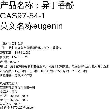
产品名称：异丁香酚
CAS97-54-1
英文名称eugenin
【生产工艺】合成
【性 状】为淡黄色微稠厚液体，类似丁香香气
密度指数：1.079-1.085
折光度：1.576-1.579
含 量：90以上
用 途：用于配制香精和制备香兰素。可用于配制依兰、肉豆蔻等精油；也可用以配
产品包装：1公斤/桶 5公斤/桶，10公斤/桶，25公斤/桶，200公斤/桶
售后服务：卖家承担运费
欢迎来电垂询！
江西环球天然香料有限公司
联系人：周俊
电 话：15879602095
微 信：15879602095
Q Q :547970127
邮 箱:547970127@qq.com