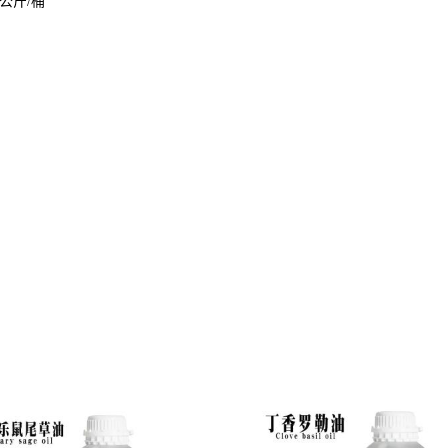
0公斤/桶