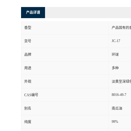
产品详请
香型
产品固有的
JC-17
货号
品牌
环球
用途
多种
外观
淡黄至深绿
8016-49-7
CAS编号
别名
南瓜油
99%
纯度