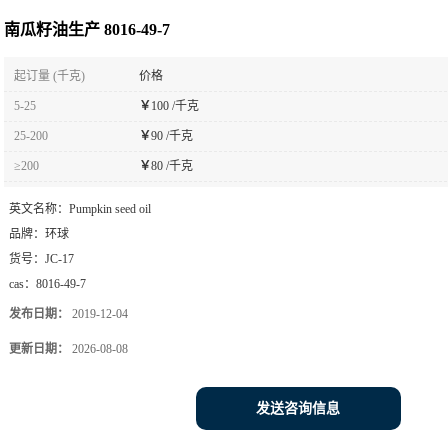
南瓜籽油生产 8016-49-7
起订量 (千克)
价格
5-25
￥
100 /千克
25-200
￥
90 /千克
≥200
￥
80 /千克
英文名称：
Pumpkin seed oil
品牌：
环球
货号：
JC-17
cas：
8016-49-7
发布日期：
2019-12-04
更新日期：
2026-08-08
发送咨询信息