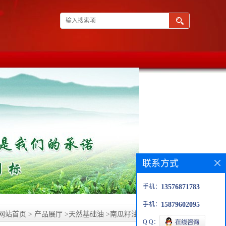
联系方式
手机：
13576871783
手机：
15879602095
网站首页
>
产品展厅
>
天然基础油
>
南瓜籽油生产 8016-49-7
Q Q：