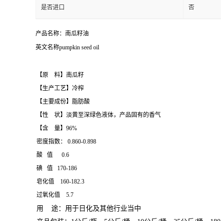
是否进口
否
产品名称：南瓜籽油
英文名称pumpkin seed oil
【原 料】南瓜籽
【生产工艺】冷榨
【主要成份】脂肪酸
【性 状】淡黄至深绿色液体，产品固有的香气
【含 量】96%
密度指数： 0.860-0.898
酸 值 0.6
碘 值 170-186
皂化值 160-182.3
过氧化值 5.7
用 途：用于日化及其他行业当中