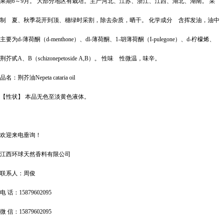
果期6～9月。 大部分地区有栽培。主产河北、江苏、浙江、江西、湖北、湖南。 采
制 夏、秋季花开到顶、穗绿时采割，除去杂质，晒干。 化学成分 含挥发油，油中
主要为d-薄荷酮（d-menthone）、dl-薄荷酮、1-胡薄荷酮（I-pulegone）、d-柠檬烯、
荆芥甙A、B（schizonepetoside A,B）。 性味 性微温，味辛。
品名：荆芥油Nepeta cataria oil
【性状】 本品无色至淡黄色液体。
欢迎来电垂询！
江西环球天然香料有限公司
联系人：周俊
电 话：15879602095
微 信：15879602095