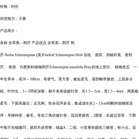
价格：时价
供货能力：大量
产品简介：
名称 全草类―荆芥 产品优点 全草类―荆芥 荆
芥 Herba Schizonepetae (英)Fineleaf Schizonepeta Herb 别名 假苏、四棱杆蒿、香荆
芥。 来源 为唇形科植物荆芥Schizonepeta tenuifolia Briq.的地上部分。 植物形态 一
年生草本，高30～100cm，有香气。茎方形，被短柔毛，基部略带紫色，上部多分
枝。叶对生，3～5羽状深裂，裂片条形或披针形，长1.5～2cm，宽1.5～4mm，两面被
柔毛，下面具腺点；近无柄。轮伞花序多花，集成顶生长2～13cm间断的假穗状花
序；萼狭钟形，被毛，萼齿三角状披针形；花冠青紫色，2唇形，长超过花萼，下唇
中裂片先端微凹，基部爪状变狭；雄蕊4，二强。小坚果矩圆状三棱形，有小点。花