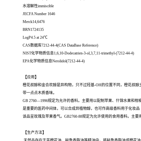
水溶解性immiscible
JECFA Number 1646
Merck14,6476
BRN1724135
LogP4.5 at 24℃
CAS数据库7212-44-4(CAS DataBase Reference)
NIST化学物质信息1,6,10-Dodecatrien-3-ol,3,7,11-trimethyl-(7212-44-4)
EPA化学物质信息Nerolidol(7212-44-4)
【
】
应用
橙花叔醇和金合欢醇是异构物，只不过羟基-OH的位置不同，橙花叔
带一点点木质香味。
GB 2760—1996规定为允许的香料。主要用以配制苹果、什锦水果和
是重要的医药中间体，可以合成异植物醇，也可作高级香料用于化妆品
该品呈玫瑰及苹果香气。GB2760-88规定为允许使用的食用香料。主
【
】
生产方法
天然品存在于苦橙花油、秘鲁香脂油等精油中，将秘鲁香脂油或橙花油、甜橙油