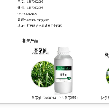
电 话：15879602095
微 信：15879602095
Q Q :547970127
邮 箱:547970127@qq.com
地 址：江西省吉水县城南工业园区
相关产品：
香茅油 CAS8014-19-5 香茅精油
快乐鼠