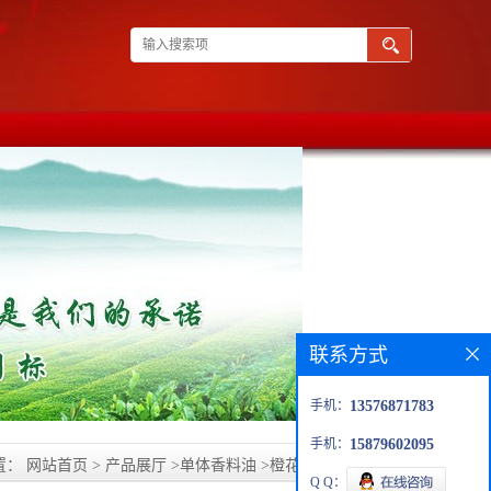
联系方式
手机：
13576871783
手机：
15879602095
置：
网站首页
>
产品展厅
>
单体香料油
>
橙花叔醇 7212-44-4
Q Q：