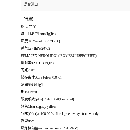
是否进口
【
】
性质
熔点-75°C
沸点114°C/1 mmHg(lit.)
密度0.875g/mL at 25°C(lit.)
蒸气压<1hPa(20°C)
FEMA2772|NEROLIDOL(ISOMERUNSPECIFIED)
折射率n20/D1.479(lit.)
闪点230°F
储存条件Store below+30°C.
溶解度0.014g/l
形态Liquid
酸度系数(pKa)14.44±0.29(Predicted)
颜色Clear slightly yellow
气味(Odor)at 100.00 %. floral green waxy citrus woody
香型floral
爆炸极限值(explosive limit)0.7-4.5%(V)