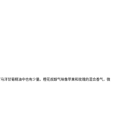
罗马洋甘菊精油中也有少量。橙花叔醇气味像苹果和玫瑰的混合香气，微