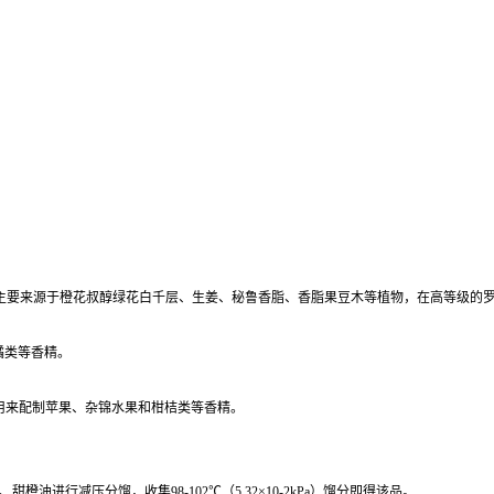
醇主要来源于橙花叔醇绿花白千层、生姜、秘鲁香脂、香脂果豆木等植物，在高等级的
柑橘类等香精。
要用来配制苹果、杂锦水果和柑桔类等香精。
进行减压分馏，收集98-102℃（5.32×10-2kPa）馏分即得该品。