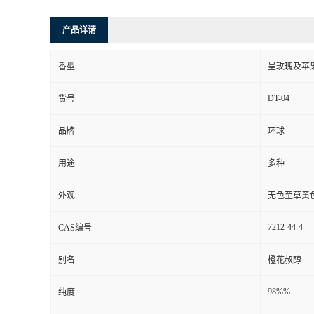
产品详请
香型
呈玫瑰及苹
DT-04
货号
品牌
环球
用途
多种
外观
无色至草黄
7212-44-4
CAS编号
别名
橙花叔醇
98%%
纯度