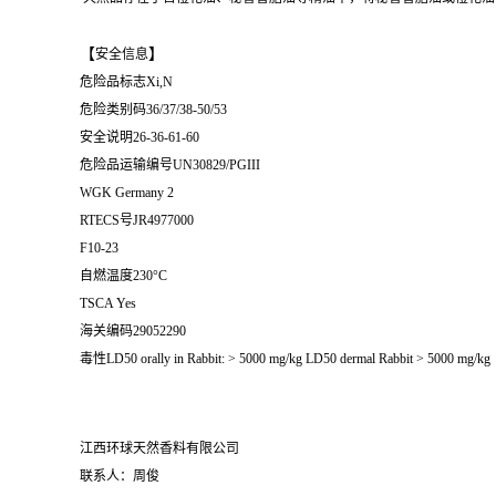
【
】
安全信息
危险品标志Xi,N
危险类别码36/37/38-50/53
安全说明26-36-61-60
危险品运输编号UN30829/PGIII
WGK Germany 2
RTECS号JR4977000
F10-23
自燃温度230°C
TSCA Yes
海关编码29052290
毒性LD50 orally in Rabbit: > 5000 mg/kg LD50 dermal Rabbit > 5000 mg/kg
江西环球天然香料有限公司
联系人：周俊