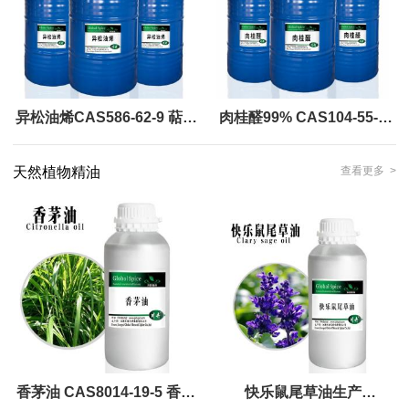
异松油烯CAS586-62-9 萜品
肉桂醛99% CAS104-55-2
油烯 松油烯醇 用作工业溶剂
Cinnamic aldehyde 肉桂醛
天然植物精油
查看更多 >
98%含量
桂皮醛
香茅油 CAS8014-19-5 香茅
快乐鼠尾草油生产