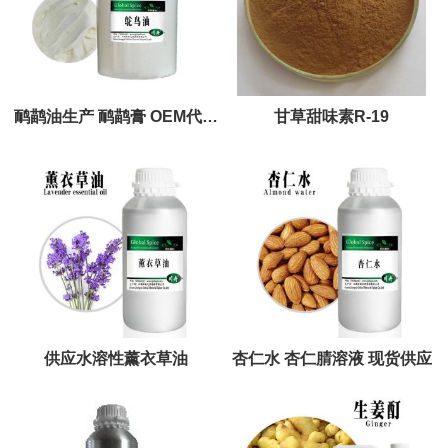
鸸鹋油生产 鸸鹋膏 OEM代加
甘草甜味素R-19
工
供应水溶性薰衣草油
杏仁水 杏仁腈溶液 现货供应