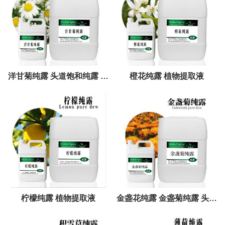
洋甘菊纯露 头道饱和纯露 原
橙花纯露 植物提取液
料批发 洋甘菊花水
柠檬纯露 植物提取液
金盏花纯露 金盏菊纯露 头道
饱和纯露金盏菊提取液