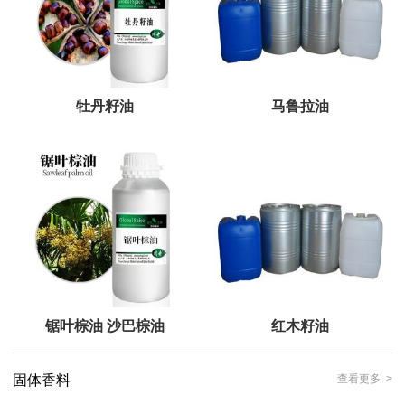
牡丹籽油
马鲁拉油
锯叶棕油 沙巴棕油
红木籽油
固体香料
查看更多 >