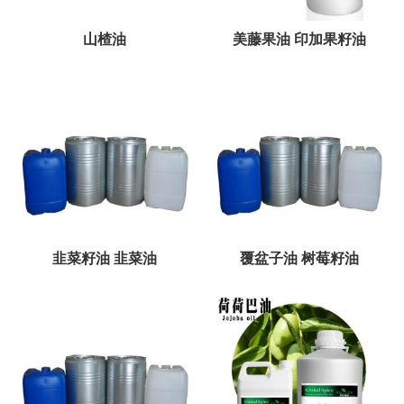
山楂油
美藤果油 印加果籽油
韭菜籽油 韭菜油
覆盆子油 树莓籽油