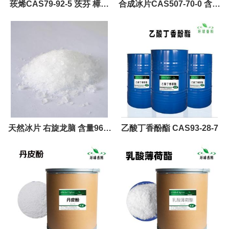
莰烯CAS79-92-5 茨芬 樟烯
合成冰片CAS507-70-0 含量
96%含量
98以上
天然冰片 右旋龙脑 含量96%
乙酸丁香酚酯 CAS93-28-7
507-70-0