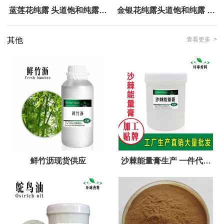
蓝莲花纯露 头道饱和纯露植
金银花纯露头道饱和纯露 金
物花水纯露
银花提取液
其他
查看更多 >
鲜竹沥现货供应
沙棘能量膏生产 一件代发
OEM代加