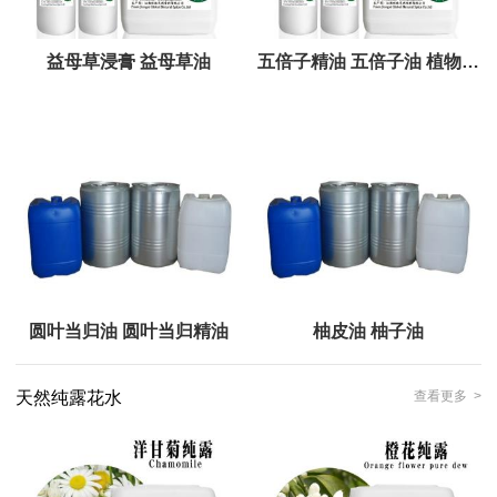
益母草浸膏 益母草油
五倍子精油 五倍子油 植物单
方精油
圆叶当归油 圆叶当归精油
柚皮油 柚子油
天然纯露花水
查看更多 >