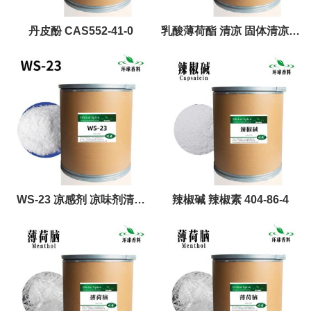
丹皮酚 CAS552-41-0
乳酸薄荷酯 清凉 固体清凉剂
凉味剂原料 17162-29-7
WS-23 凉感剂 凉味剂清凉
辣椒碱 辣椒素 404-86-4
51115-67-4