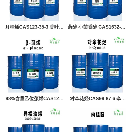
月桂烯CAS123-35-3 香叶烯
葑醇 小茴香醇 CAS1632-73-
月桂烯价格 月桂烯用途
1 Fenchyl alcohol
98%含量乙位蒎烯CAS127-
对伞花烃CAS99-87-6 伞花
91-3 左旋β蒎烯 beta蒎烯
烃98% 4-异丙基甲苯