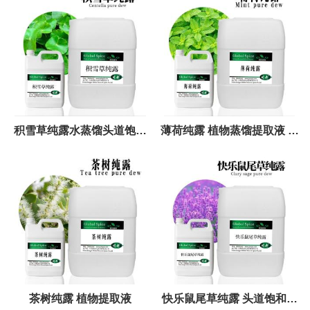
积雪草纯露水蒸馏头道饱和
薄荷纯露 植物蒸馏提取液 爽
纯露 植物提取液
肤水
茶树纯露 植物提取液
快乐鼠尾草纯露 头道饱和纯