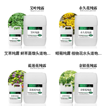
露 植物提取液
艾草纯露 鲜草蒸馏头道饱和
蜡菊纯露 植物花水头道饱和
纯露 艾草提取液 艾叶纯露
纯露