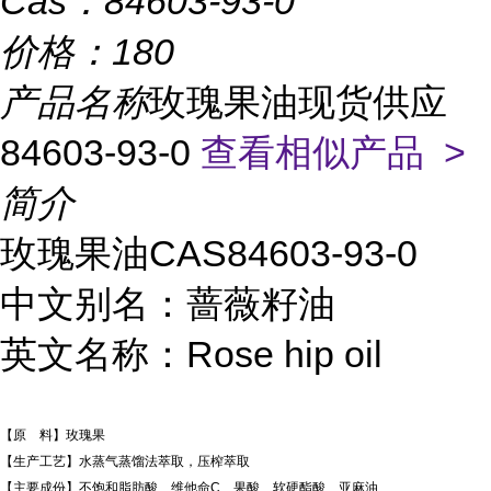
Cas：
84603-93-0
价格：
180
产品名称
玫瑰果油现货供应
84603-93-0
查看相似产品 >
简介
玫瑰果油CAS84603-93-0
中文别名：蔷薇籽油
英文名称：Rose hip oil
【原 料】玫瑰果
【生产工艺】水蒸气蒸馏法萃取，压榨萃取
【主要成份】不饱和脂肪酸、维他命C、果酸、软硬酯酸、亚麻油