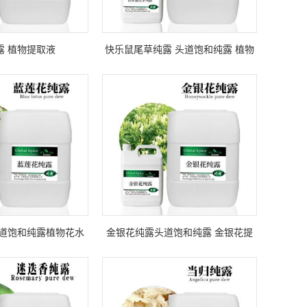
露 植物提取液
快乐鼠尾草纯露 头道饱和纯露 植物
提取液
头道饱和纯露植物花水
金银花纯露头道饱和纯露 金银花提
纯露
取液