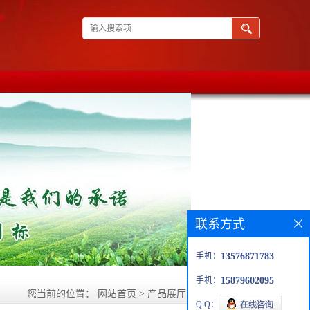
联系方式
手机：
13576871783
手机：
15879602095
您当前的位置：
网站首页
>
产品展厅
>
天然纯露花水
Q Q：