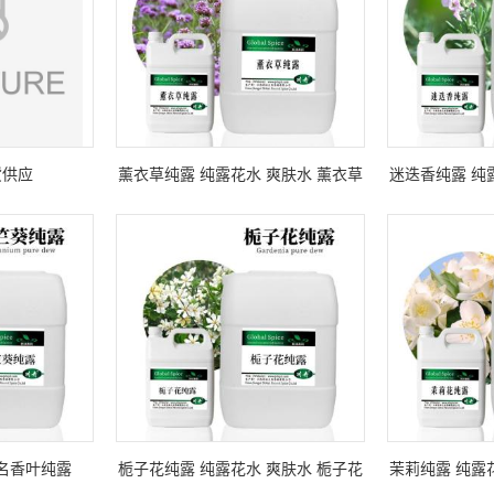
货供应
薰衣草纯露 纯露花水 爽肤水 薰衣草
迷迭香纯露 纯
水溶液
名香叶纯露
栀子花纯露 纯露花水 爽肤水 栀子花
茉莉纯露 纯露