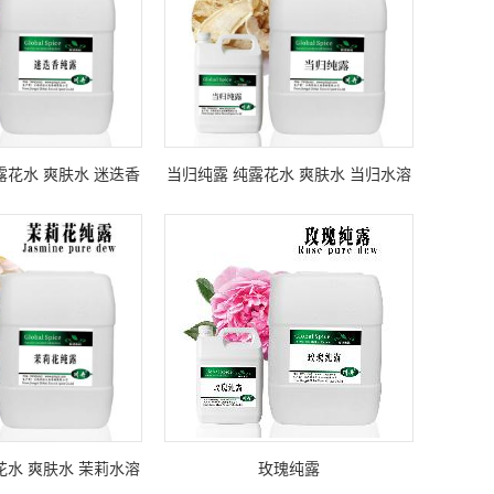
露花水 爽肤水 迷迭香
当归纯露 纯露花水 爽肤水 当归水溶
水溶液
液
花水 爽肤水 茉莉水溶
玫瑰纯露