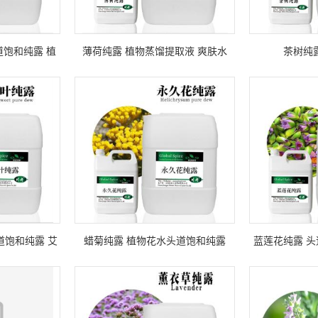
饱和纯露 植
薄荷纯露 植物蒸馏提取液 爽肤水
茶树纯
道饱和纯露 艾
蜡菊纯露 植物花水头道饱和纯露
蓝莲花纯露 
叶纯露