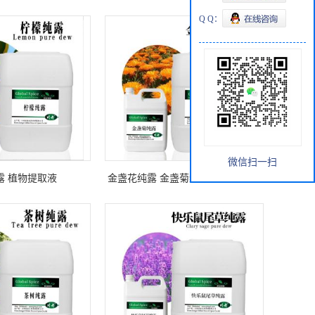
Q Q：
微信扫一扫
露 植物提取液
金盏花纯露 金盏菊纯露 头道饱和纯
露金盏菊提取液