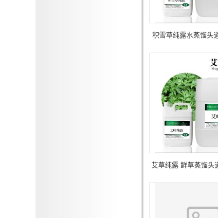
积雪草纯露水蒸馏头道
物提取液
艾草纯露 鲜草蒸馏头
草提取液 艾