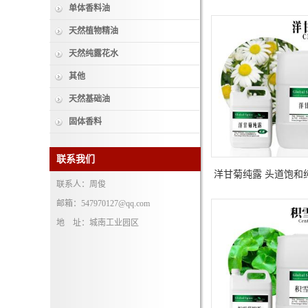
单体香料油
天然植物精油
天然纯露花水
其他
天然基础油
固体香料
联系我们
洋甘菊纯露 头道饱和
联系人：周俊
洋甘菊花
邮箱：547970127@qq.com
地 址：城南工业园区