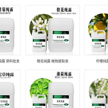
纯露 原料批发
橙花纯露 植物提取液
柠檬纯
水