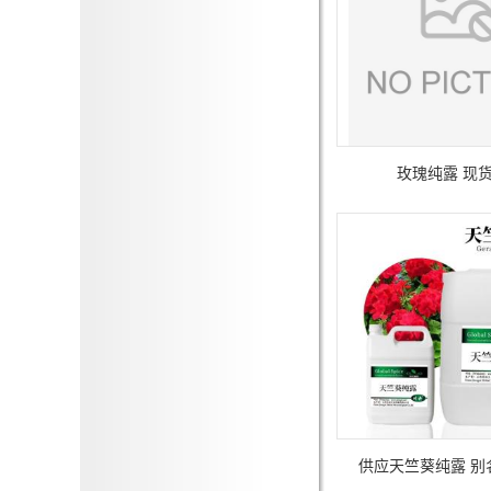
玫瑰纯露 现
供应天竺葵纯露 别